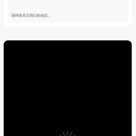
您的请求吧？
提交请求
联系 Baikal Lobridge®
提交请求后，我们的专家将与您联系，以确认请求信
息。
名字*
姓氏*
职称*