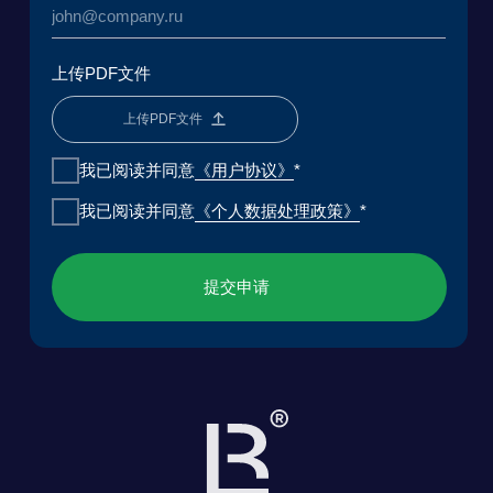
贝加尔湖应用环境研究与发展基金会
法律专业研究中心
《用户协议》
《个人数据处理政策》
ООО «БКГ»
ОГРН 1157746465667 | ИНН 7727176391 | КПП
770301001
123056, Россия, г. Москва, ул. Большая
Грузинская 30А, стр. 1, БЦ «Грузинка 30»
提交请求
下载演示