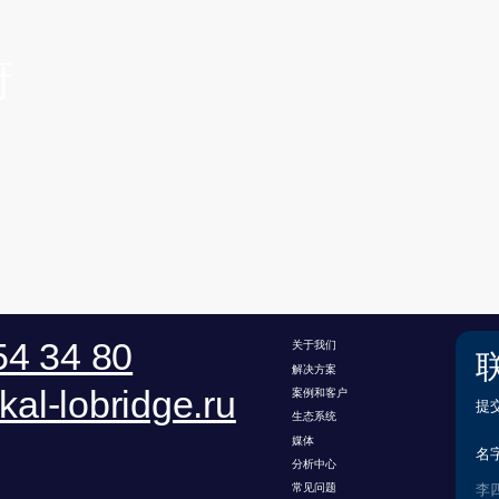
34 80
关于我们
联系 Baika
解决方案
obridge.ru
案例和客户
提交请求后，我们的
生态系统
媒体
名字*
分析中心
常见问题
联系方式
职称*
公司*
电子邮件*