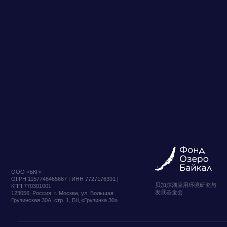
ООО «БКГ»
ОГРН 1157746465667 | ИНН 7727176391 |
贝加尔湖应用环境研究与
КПП 770301001
发展基金会
123056, Россия, г. Москва, ул. Большая
Грузинская 30А, стр. 1, БЦ «Грузинка 30»
下载演示
提交请求
Мы совмещаем правовую и отраслевую экспертизу
с глубоким пониманием механизмов принятия решений органами
власти. Такой подход позволяет нам трансформировать данные в
практические решения и обеспечивать клиентам долгосрочное
преимущество.