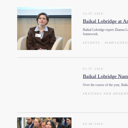
13.07.2026
Baikal Lobridge at 
Baikal Lobridge expert Zhanna Lo
framework.
#EVENTS
#EMPLOYEE
01.07.2026
Baikal Lobridge Name
Over the course of the year, Baik
#RATINGS AND AWARD
09.06.2026