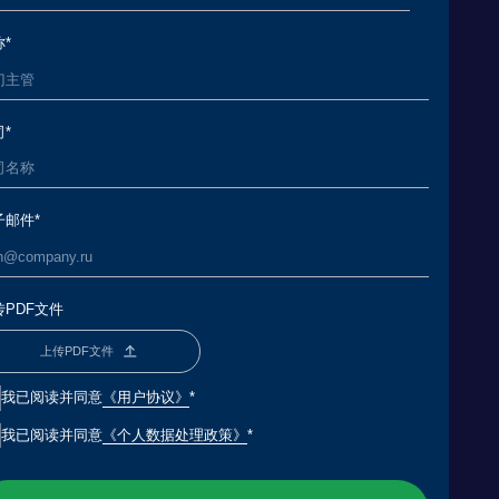
用户协议
》
*
个人数据处理政策》
*
提交申请
ИИ
МИССИЯ И ЦЕННОСТИ