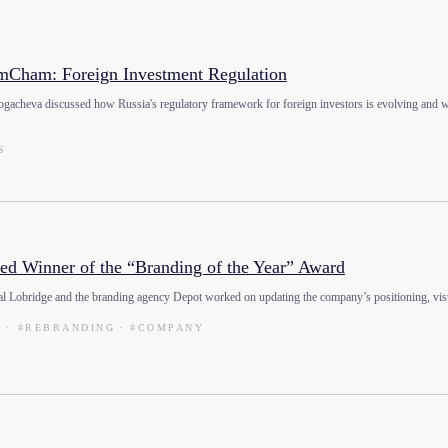
AmCham: Foreign Investment Regulation
gacheva discussed how Russia's regulatory framework for foreign investors is evolving and wh
S
d Winner of the “Branding of the Year” Award
al Lobridge and the branding agency Depot worked on updating the company’s positioning, visual 
S
#REBRANDING
#COMPANY