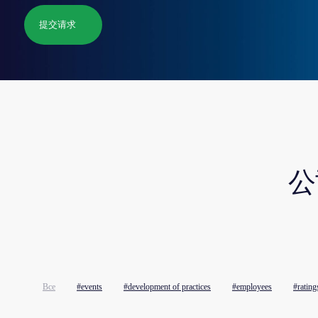
公司
本栏
Все
#events
#development of practices
#employees
#rating