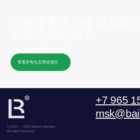
+7 965 154 
msk@baikal-l
© 2015 — 2026 Baikal Lobridge.
All rights reserved.