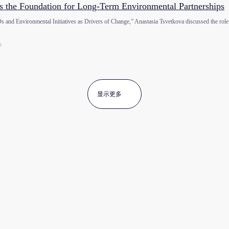
 the Foundation for Long-Term Environmental Partnerships
 and Environmental Initiatives as Drivers of Change,” Anastasia Tsvetkova discussed the rol
S
显示更多