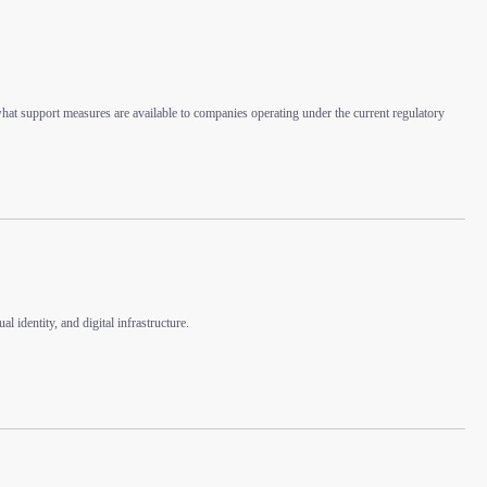
at support measures are available to companies operating under the current regulatory
identity, and digital infrastructure.