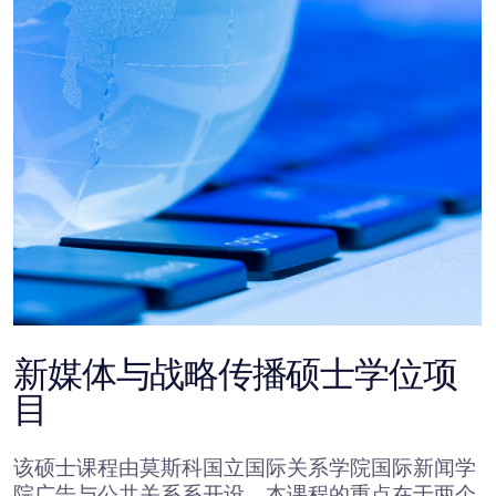
科国立国际关系学院联合案例锦标赛”的比赛。这
些活动分别于 2024 年、2025 年及2026年成功举
办。
Baikal Lobridge 与莫斯科国立国际关系学院联合
案例锦标赛为俄罗斯独有的比赛形式，参赛者需解
决监管挑战，并模拟政府监管与游说项目的实施。
参加案例锦标赛可帮助本科生和研究生发展个人技
能和专业能力，包括法律尽职调查、团队合作，以
及有效提出和推进立法立场的能力。
有关案例锦标赛、条件和参赛表格的信息，可在课
程网站查阅。
更多详情