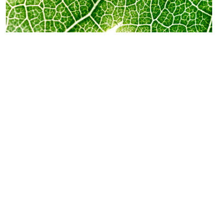
课程《基于 ESG 原则的企业管
理：实践者对实践者》
ESG 转型高级培训课程按照“实践者对实践者”的原
则设计，授课教师均为来自各个经济领域的专业人
士。该课程自 2023 年起与莫斯科国立国际关系学
院商学院及国际能力中心联合开设。
参与者有机会深入了解各自领域领先企业中 ESG
方法的行业化整合与实施实践。该课程还重点关注
俄罗斯在 ESG 银行业发展背景下金融部门转型的
具体情况。因此，参与者能够获得 ESG 整合与管
理的实用工具，并可根据自身业务流程进行调整和
应用。顺利完成两门课程。
此课程每年开设一次。在课程网站上提供了有关课
程结构和持续时间、课程条件和学习方式的信息。
2026 年课程现已开放报名。