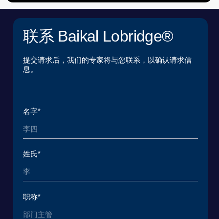
贝加尔湖应用环境研究与发展基金会
法律专业研究中心
《用户协议》
《个人数据处理政策》
ООО «БКГ»
ОГРН 1157746465667 | ИНН 7727176391 | КПП
770301001
123056, Россия, г. Москва, ул. Большая
Грузинская 30А, стр. 1, БЦ «Грузинка 30»
提交请求
下载演示