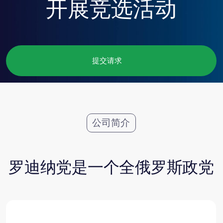
提交请求
公司简介
罗迪纳党是一个全俄罗斯政党