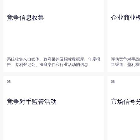
系统收集来自媒体、政府采购及招标数据库、年度报
评估竞争对手战略，包括
告、专利登记处、法庭案件和行业活动的信息。
售渠道、盈利模式及地理
05
06
竞争对手监管活动
市场信号分析
解读变化的间接指标，包
监测监管举措、游说活动及竞争对手参与市场规则制
战略调整及行为模式。
定的情况。