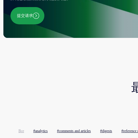
Все
#analytics
#comments and articles
#digests
#reference 