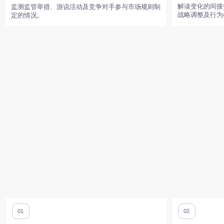
01
02
市场透明度不足
战略制定
公司在封闭或高度监管环境中运营，因此需要系统性
计划中的投资、交易或战
地了解竞争对手的战略与意图。
潜在的市场反应。