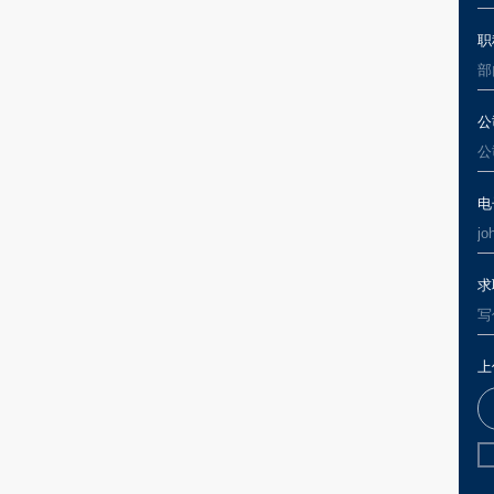
上传您的简历*
我已阅读并同意
面向初级专业人士的
实习机会
我们欢迎有志于在政府关系、分析、法律、传播及国际关系
等领域发展的学生、毕业生和年轻专业人士加入。