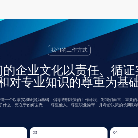
我们的工作方式
企业文化以责任、循证实践
对专业知识的尊重为基础
以事实和证据为基础、倡导透明决策的工作环境。对我们而言，重要的不仅是
更在于如何去做——尊重他人、尊重职业操守，并考虑决策的长期影响。
03
04
知识分子的诚实
以结果为导向
我们事先明确目标，并以清晰指
每个观点都建立在事实、假设及可验证
任务
其影响，包括时间周期、风险及
的证据之上。我们重视质疑与验证结论
，同
案的可持续性。
的能力。