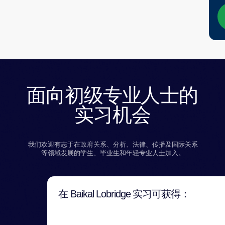
在 Baikal Lobridge 实习可获得：
01
02
与大型企业及政府机构开展合作。有
响监管决策及行业战略制定。
参与联邦层面及国际层面的复杂项目。
04
05
获得资深顾问、分析师及政府关系专家的指
沉浸在重视严谨、责任与学术诚信的
导。
境中。