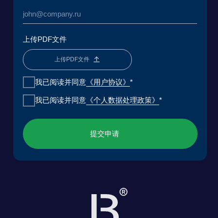
媒体
分析中心
常见问题
联系方式
贝加尔湖应用环境研究与发展基金会
法律专业研究中心
《用户协议》
《个人数据处理政策》
ООО «БКГ»
ОГРН 1157746465667 | ИНН 7727176391 | КПП
770301001
123056, Россия, г. Москва, ул. Большая
Грузинская 30А, стр. 1, БЦ «Грузинка 30»