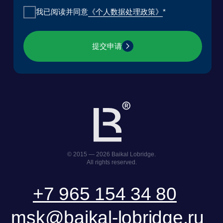
《用户协议》
《个人数据处理政策》
ООО «БКГ»
ОГРН 1157746465667 | ИНН 7727176391 | КПП
770301001
123056, Россия, г. Москва, ул. Большая
Грузинская 30А, стр. 1, БЦ «Грузинка 30»
提交请求
下载演示