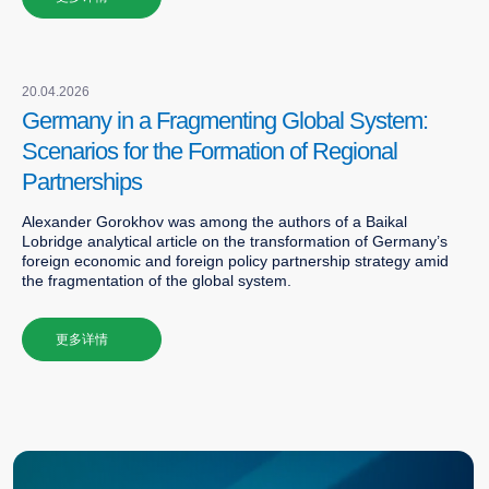
20.04.2026
Germany in a Fragmenting Global System:
Scenarios for the Formation of Regional
Partnerships
Alexander Gorokhov was among the authors of a Baikal
Lobridge analytical article on the transformation of Germany’s
我们将根据您的具体需求组建项目团队，
foreign economic and foreign policy partnership strategy amid
并制定最佳方案以解决您的问题。
the fragmentation of the global system.
我们现在来讨论您的请求
更多详情
吧？
提交请求