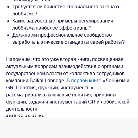
Требуется ли принятие специального закона о
лоббизме?
Какие зарубежные примеры регулирования
лоббизма наиболее эффективны?
Должно ли профессиональное сообщество
выработать этические стандарты своей работы?
Связаться с Baikal
Lobridge®
Напомним, что это уже вторая книга, посвященная
Оставьте заявку, и наши специалисты свяжутся с
актуальным вопросам взаимодействия с органами
вами для уточнения деталей запроса.
государственной власти от коллектива сотрудников
компании Baikal Lobridge. В
первой книге
«Лоббизм и
ИМЯ*
GR. Понятия, функции, инструменты»
рассматривались ключевые понятия, принципы,
функции, задачи и инструментарий GR и лоббистской
ФАМИЛИЯ*
деятельности.
2025-01-16 17:01
ДОЛЖНОСТЬ*