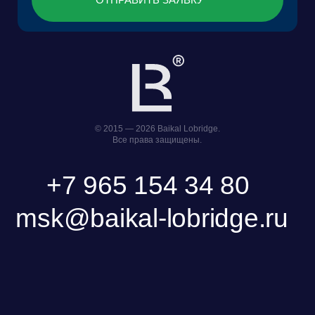
КОНТАКТЫ
Фонд поддержки прикладных
Научно-исследовательский центр
экологических разработок и
правовой экспертизы
исследований «Озеро Байкал»
Пользовательское Соглашение
Политика обработки персональных данных
ООО «БКГ»
ОГРН 1157746465667 |
ИНН 7727176391 | КПП 770301001
123056, Россия, г. Москва, ул. Большая
Грузинская 30А, стр. 1, БЦ «Грузинка 30»
ОСТАВИТЬ ЗАЯВКУ
СКАЧАТЬ ПРЕЗЕНТАЦИЮ