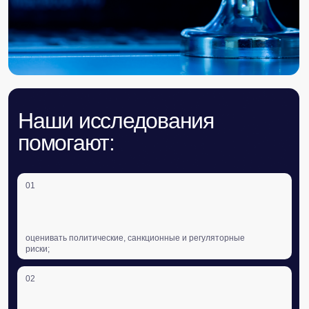
оценивать политические, санкционные и регуляторные
риски;
02
понимать динамику отраслевой конкуренции и изменения
бизнес-среды;
03
прогнозировать сценарии развития стран, регионов и
рынков;
04
принимать решения с учётом государственного курса
и глобальных тенденций;
05