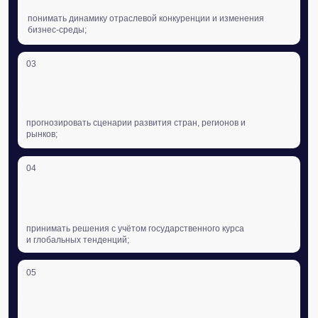
выстраивать устойчивые стратегии развития
и позиционирования на рынках.
Аналитический центр выступает как самостоятельный
источник экспертизы и как интеллектуальная основа
проектной работы Baikal Lobridge.
решения центра
Глубокие исследования
и инструменты, созданные
для работы в быстро
меняющемся политико-
регуляторном контексте