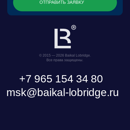
КОНТАКТЫ
Фонд поддержки прикладных
Научно-исследовательский центр
экологических разработок и
правовой экспертизы
исследований «Озеро Байкал»
Пользовательское Соглашение
Политика обработки персональных данных
ООО «БКГ»
ОГРН 1157746465667 |
ИНН 7727176391 | КПП 770301001
123056, Россия, г. Москва, ул. Большая
Грузинская 30А, стр. 1, БЦ «Грузинка 30»
ОСТАВИТЬ ЗАЯВКУ
СКАЧАТЬ ПРЕЗЕНТАЦИЮ