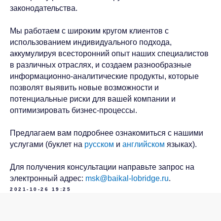
законодательства.
Мы работаем с широким кругом клиентов с
использованием индивидуального подхода,
аккумулируя всесторонний опыт наших специалистов
в различных отраслях, и создаем разнообразные
Связаться с Baikal
информационно-аналитические продукты, которые
Lobridge®
позволят выявить новые возможности и
потенциальные риски для вашей компании и
Оставьте заявку, и наши специалисты свяжутся с
оптимизировать бизнес-процессы.
вами для уточнения деталей запроса.
Предлагаем вам подробнее ознакомиться с нашими
ИМЯ*
услугами (буклет на
русском
и
английском
языках).
Для получения консультации направьте запрос на
ФАМИЛИЯ*
электронный адрес:
msk@baikal-lobridge.ru
.
2021-10-26 19:25
ДОЛЖНОСТЬ*