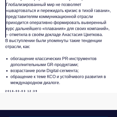
Глобализированный мир не позволяет
Связаться с Baikal
«швартоваться и пережидать кризис в тихой гавани»,
Lobridge®
представителям коммуникационной отрасли
приходится оперативно формировать выверенный
Оставьте заявку, и наши специалисты свяжутся с
курс дальнейшего «плавания» для своих компаний»,
вами для уточнения деталей запроса.
– отметила в своём докладе Анастасия Цветкова.
В выступлении были упомянуты такие тенденции
ИМЯ*
отрасли, как:
обогащение классических PR-инструментов
ФАМИЛИЯ*
дополнительными GR-продуктами;
возрастание роли Digital-сегмента;
обращение к теме КСО и устойчивого развития в
ДОЛЖНОСТЬ*
международном диалоге.
2016-03-03 12:39
КОМПАНИЯ*
EMAIL*