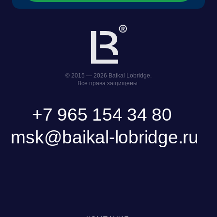
Фонд поддержки прикладных
Научно-исследовательский центр
экологических разработок и
правовой экспертизы
исследований «Озеро Байкал»
Пользовательское Соглашение
Политика обработки персональных данных
ООО «БКГ»
ОГРН 1157746465667 |
ИНН 7727176391 | КПП 770301001
123056, Россия, г. Москва, ул. Большая
Грузинская 30А, стр. 1, БЦ «Грузинка 30»
ОСТАВИТЬ ЗАЯВКУ
СКАЧАТЬ ПРЕЗЕНТАЦИЮ