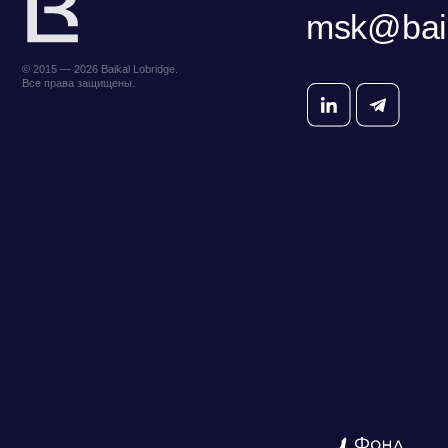
ООО «БКГ»
ОГРН 1157746465667 |
Фонд поддержки прикладных
Н
ИНН 7727176391 | КПП 770301001
экологических разработок и
ц
123056, Россия, г. Москва, ул. Большая
исследований «Озеро Байкал»
Грузинская 30А, стр. 1, БЦ «Грузинка 30»
ОСТАВИТЬ ЗАЯВКУ