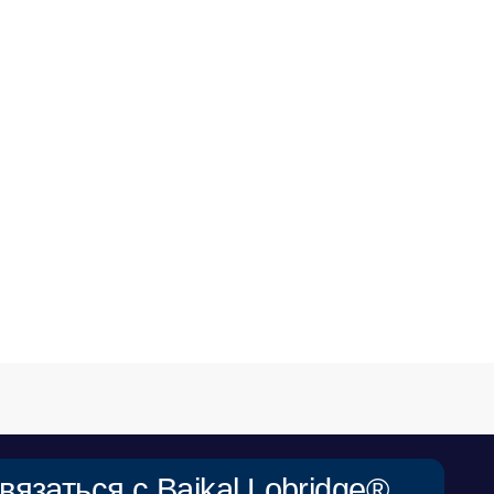
 с Baikal Lobridge®
наши специалисты свяжутся с вами для
апроса.
ФАМИЛИЯ*