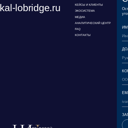
EMAIL*
ЗАГРУЗИТЬ ФАЙЛ
Я ознакомился с
с его условиями*
Пользовательское
Соглашение
аучно-исследовательский
Я ознакомился с
ентр правовой экспертизы
персональных д
Политика обработки
персональных да
персональных данных
СКАЧАТЬ ПРЕЗЕНТАЦИЮ
НАВЕРХ