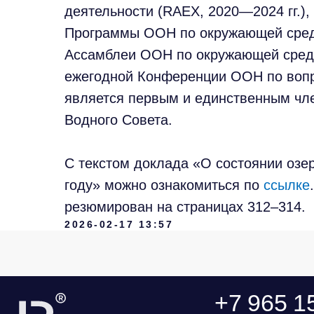
деятельности (RAEX, 2020—2024 гг.),
Программы ООН по окружающей сред
Ассамблеи ООН по окружающей сред
ежегодной Конференции ООН по вопр
является первым и единственным чле
+7 965 154 
Водного Совета.
msk@baikal-l
© 2015 — 2026 Baikal Lobridge.
С текстом доклада «О состоянии озер
Все права защищены.
году» можно ознакомиться по
ссылке
резюмирован на страницах 312–314.
2026-02-17 13:57