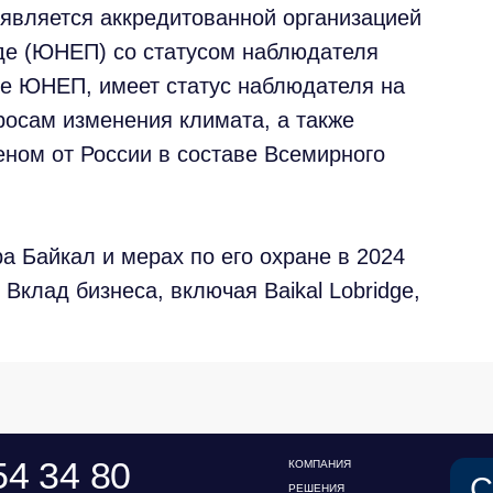
 является аккредитованной организацией
е (ЮНЕП) со статусом наблюдателя
е ЮНЕП, имеет статус наблюдателя на
осам изменения климата, а также
ном от России в составе Всемирного
34 80
КОМПАНИЯ
Связаться
РЕШЕНИЯ
obridge.ru
КЕЙСЫ И КЛИЕНТЫ
Оставьте заявку, и 
ЭКОСИСТЕМА
уточнения деталей з
МЕДИА
а Байкал и мерах по его охране в 2024
АНАЛИТИЧЕСКИЙ ЦЕНТР
ИМЯ*
FAQ
. Вклад бизнеса, включая Baikal Lobridge,
КОНТАКТЫ
ДОЛЖНОСТЬ*
КОМПАНИЯ*