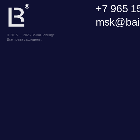
ООО «БКГ»
ОГРН 1157746465667 |
Фонд поддержки прикладных
Н
ИНН 7727176391 | КПП 770301001
экологических разработок и
ц
123056, Россия, г. Москва, ул. Большая
исследований «Озеро Байкал»
Грузинская 30А, стр. 1, БЦ «Грузинка 30»
ОСТАВИТЬ ЗАЯВКУ