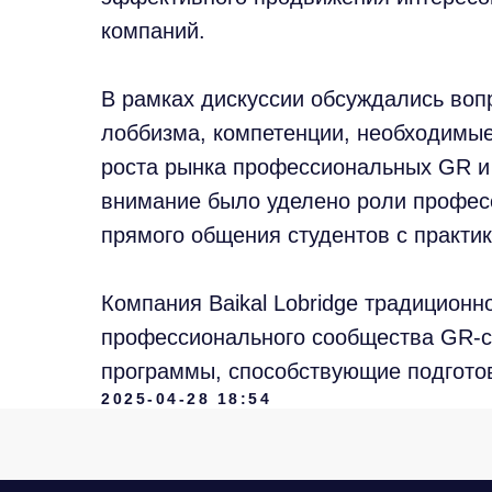
компаний.
В рамках дискуссии обсуждались воп
лоббизма, компетенции, необходимые
роста рынка профессиональных GR и 
внимание было уделено роли профес
прямого общения студентов с практи
+7 965 154 
msk@baikal-l
Компания Baikal Lobridge традицион
профессионального сообщества GR-с
© 2015 — 2026 Baikal Lobridge.
Все права защищены.
программы, способствующие подготов
2025-04-28 18:54