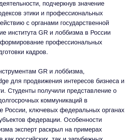
деятельности, подчеркнув значение
одексов этики и профессиональных
ействию с органами государственной
тие института GR и лоббизма в России
е формирование профессиональных
дготовки кадров.
нструментам GR и лоббизма,
idge для продвижения интересов бизнеса и
ти. Студенты получили представление о
долгосрочных коммуникаций в
ве России, ключевых федеральных органах
субъектов федерации. Особенности
изма эксперт раскрыл на примерах
 как российских, так и зарубежных