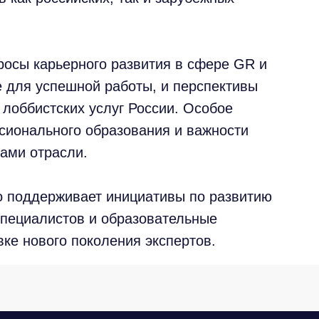
росы карьерного развития в сфере GR и
 для успешной работы, и перспективы
лоббистских услуг России. Особое
сионального образования и важности
ками отрасли.
34 80
КОМПАНИЯ
Связаться
РЕШЕНИЯ
obridge.ru
КЕЙСЫ И КЛИЕНТЫ
но поддерживает инициативы по развитию
Оставьте заявку, и 
ЭКОСИСТЕМА
уточнения деталей з
МЕДИА
пециалистов и образовательные
АНАЛИТИЧЕСКИЙ ЦЕНТР
ИМЯ*
ке нового поколения экспертов.
FAQ
КОНТАКТЫ
ДОЛЖНОСТЬ*