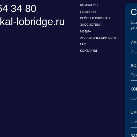
КОМПАНИЯ*
EMAIL*
ЗАГРУЗИТЬ ФАЙЛ
Я ознакомился с
с его условиями*
Пользовательское
Соглашение
аучно-исследовательский
Я ознакомился с
ентр правовой экспертизы
персональных д
Политика обработки
персональных да
персональных данных
СКАЧАТЬ ПРЕЗЕНТАЦИЮ
НАВЕРХ