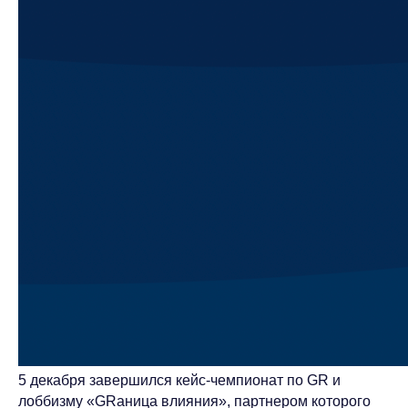
5 декабря завершился кейс-чемпионат по GR и
лоббизму «GRаница влияния», партнером которого