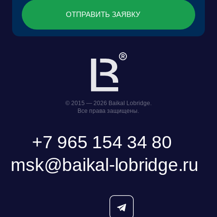
Политика обработки персональных данных
ООО «БКГ»
ОГРН 1157746465667 |
ИНН 7727176391 | КПП 770301001
123056, Россия, г. Москва, ул. Большая
Грузинская 30А, стр. 1, БЦ «Грузинка 30»
ОСТАВИТЬ ЗАЯВКУ
СКАЧАТЬ ПРЕЗЕНТАЦИЮ