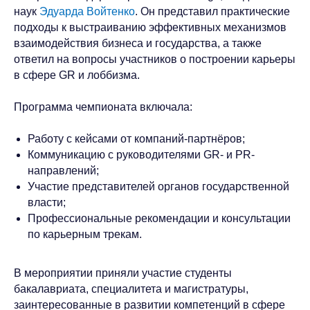
наук
Эдуарда Войтенко
. Он представил практические
подходы к выстраиванию эффективных механизмов
взаимодействия бизнеса и государства, а также
ответил на вопросы участников о построении карьеры
в сфере GR и лоббизма.
Программа чемпионата включала:
Работу с кейсами от компаний-партнёров;
Коммуникацию с руководителями GR- и PR-
направлений;
Участие представителей органов государственной
власти;
Профессиональные рекомендации и консультации
по карьерным трекам.
Связаться с Baikal
Lobridge®
В мероприятии приняли участие студенты
Оставьте заявку, и наши специалисты свяжутся с
бакалавриата, специалитета и магистратуры,
вами для уточнения деталей запроса.
заинтересованные в развитии компетенций в сфере