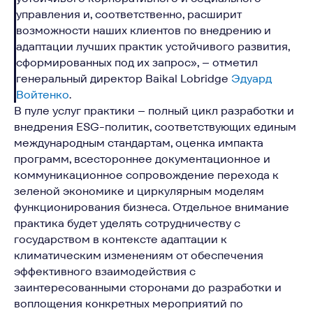
управления и, соответственно, расширит
возможности наших клиентов по внедрению и
адаптации лучших практик устойчивого развития,
сформированных под их запрос», – отметил
генеральный директор Baikal Lobridge
Эдуард
Войтенко
.
В пуле услуг практики – полный цикл разработки и
внедрения ESG-политик, соответствующих единым
международным стандартам, оценка импакта
программ, всестороннее документационное и
коммуникационное сопровождение перехода к
Связаться с Baikal
зеленой экономике и циркулярным моделям
Lobridge®
функционирования бизнеса. Отдельное внимание
практика будет уделять сотрудничеству с
Оставьте заявку, и наши специалисты свяжутся
государством в контексте адаптации к
с вами для уточнения деталей запроса.
климатическим изменениям от обеспечения
ИМЯ*
эффективного взаимодействия с
заинтересованными сторонами до разработки и
воплощения конкретных мероприятий по