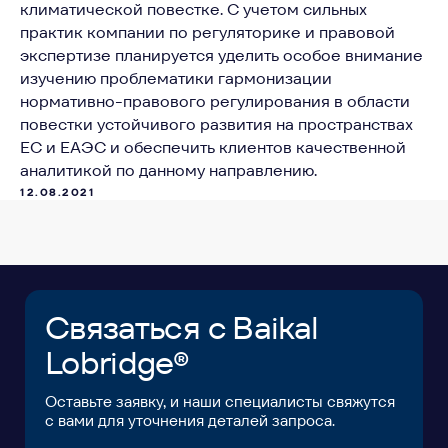
климатической повестке. С учетом сильных
ФАМИЛИЯ*
практик компании по регуляторике и правовой
экспертизе планируется уделить особое внимание
изучению проблематики гармонизации
ДОЛЖНОСТЬ*
нормативно-правового регулирования в области
повестки устойчивого развития на пространствах
ЕС и ЕАЭС и обеспечить клиентов качественной
КОМПАНИЯ*
аналитикой по данному направлению.
12.08.2021
EMAIL*
ЗАГРУЗИТЬ ФАЙЛ
Я ознакомился с
Пользовательским
соглашением
и согласен с его условиями*
Я ознакомился с
Политикой в отношении
обработки персональных данных
и даю
согласие на обработку своих персональных
данных*