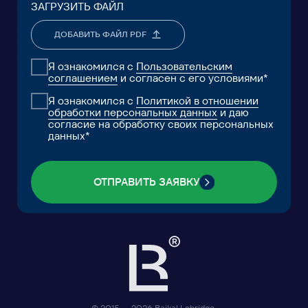
РЕШЕНИЯ
КЕЙСЫ И КЛИЕНТЫ
ЭКОСИСТЕМА
МЕДИА
АНАЛИТИЧЕСКИЙ ЦЕНТР
FAQ
КОНТАКТЫ
Фонд поддержки прикладных
Научно-исследовательский
экологических разработок и
центр правовой экспертизы
исследований «Озеро Байкал»
Пользовательское Соглашение
Политика обработки персональных данных
ООО «БКГ»
ОГРН 1157746465667 |
ИНН 7727176391 | КПП 770301001
123056, Россия, г. Москва, ул. Большая