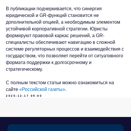
Связаться с Baikal
В публикации подчеркивается, что синергия
Lobridge®
юридической и GR-функций становится не
дополнительной опцией, а необходимым элементом
Оставьте заявку, и наши специалисты свяжутся с
вами для уточнения деталей запроса.
устойчивой корпоративной стратегии. Юристы
формируют правовой каркас решений, а GR-
ИМЯ*
специалисты обеспечивают навигацию в сложной
системе регуляторных процессов и взаимодействия с
государством, что позволяет перейти от ситуативного
ФАМИЛИЯ*
формата поддержки к долгосрочному и
стратегическому.
ДОЛЖНОСТЬ*
С полным текстом статьи можно ознакомиться на
сайте
«Российской газеты»
.
2025-12-17 09:00
КОМПАНИЯ*
EMAIL*