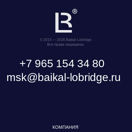
Фонд поддержки прикладных
Научно-исследовательский центр
экологических разработок и
правовой экспертизы
исследований «Озеро Байкал»
Пользовательское Соглашение
Политика обработки персональных данных
ООО «БКГ»
ОГРН 1157746465667 |
ИНН 7727176391 | КПП 770301001
123056, Россия, г. Москва, ул. Большая
Грузинская 30А, стр. 1, БЦ «Грузинка 30»
ОСТАВИТЬ ЗАЯВКУ
СКАЧАТЬ ПРЕЗЕНТАЦИЮ