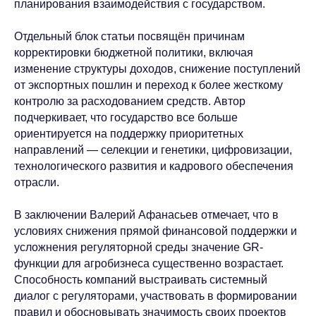
планирования взаимодействия с государством.
Отдельный блок статьи посвящён причинам
корректировки бюджетной политики, включая
изменение структуры доходов, снижение поступлений
от экспортных пошлин и переход к более жесткому
Связаться с Baikal
контролю за расходованием средств. Автор
Lobridge®
подчеркивает, что государство все больше
ориентируется на поддержку приоритетных
Оставьте заявку, и наши специалисты свяжутся с
вами для уточнения деталей запроса.
направлений — селекции и генетики, цифровизации,
технологического развития и кадрового обеспечения
отрасли.
ИМЯ*
В заключении Валерий Афанасьев отмечает, что в
условиях снижения прямой финансовой поддержки и
ФАМИЛИЯ*
усложнения регуляторной среды значение GR-
функции для агробизнеса существенно возрастает.
ДОЛЖНОСТЬ*
Способность компаний выстраивать системный
диалог с регуляторами, участвовать в формировании
правил и обосновывать значимость своих проектов