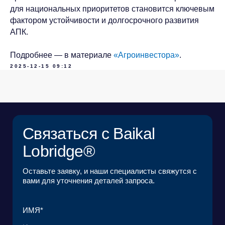
КОМПАНИЯ*
для национальных приоритетов становится ключевым
фактором устойчивости и долгосрочного развития
АПК.
EMAIL*
Подробнее — в материале
«Агроинвестора»
.
2025-12-15 09:12
ЗАГРУЗИТЬ ФАЙЛ
Я ознакомился с
Пользовательским
соглашением
и согласен с его условиями*
Я ознакомился с
Политикой в отношении
обработки персональных данных
и даю
согласие на обработку своих персональных
данных*
ОТПРАВИТЬ ЗАЯВКУ