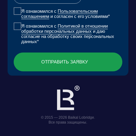
КОНТАКТЫ
Фонд поддержки прикладных
Научно-исследовательский центр
экологических разработок и
правовой экспертизы
исследований «Озеро Байкал»
Пользовательское Соглашение
Политика обработки персональных данных
ООО «БКГ»
ОГРН 1157746465667 |
ИНН 7727176391 | КПП 770301001
123056, Россия, г. Москва, ул. Большая
Грузинская 30А, стр. 1, БЦ «Грузинка 30»
ОСТАВИТЬ ЗАЯВКУ
СКАЧАТЬ ПРЕЗЕНТАЦИЮ