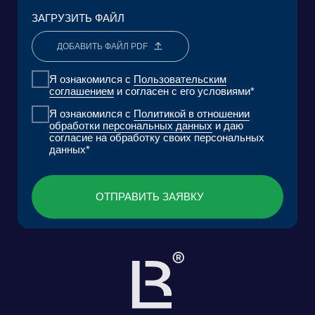
АНАЛИТИЧЕСКИЙ ЦЕНТР
FAQ
КОНТАКТЫ
Фонд поддержки прикладных
Научно-исследовательский центр
экологических разработок и
правовой экспертизы
исследований «Озеро Байкал»
Пользовательское Соглашение
Политика обработки персональных данных
ООО «БКГ»
ОГРН 1157746465667 |
ИНН 7727176391 | КПП 770301001
123056, Россия, г. Москва, ул. Большая
Грузинская 30А, стр. 1, БЦ «Грузинка 30»
ОСТАВИТЬ ЗАЯВКУ