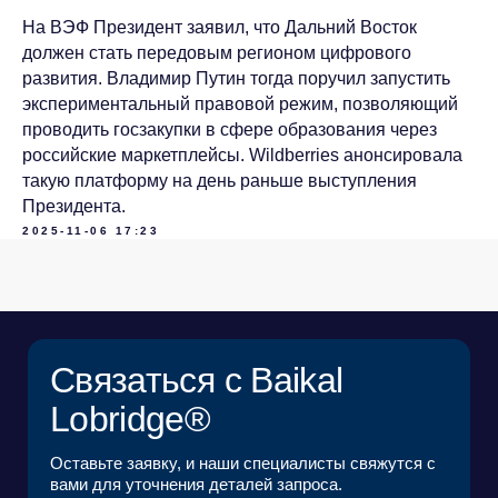
ДОЛЖНОСТЬ*
На ВЭФ Президент заявил, что Дальний Восток
должен стать передовым регионом цифрового
развития. Владимир Путин тогда поручил запустить
КОМПАНИЯ*
экспериментальный правовой режим, позволяющий
проводить госзакупки в сфере образования через
российские маркетплейсы. Wildberries анонсировала
EMAIL*
такую платформу на день раньше выступления
Президента.
2025-11-06 17:23
ЗАГРУЗИТЬ ФАЙЛ
Я ознакомился с
Пользовательским
соглашением
и согласен с его условиями*
Я ознакомился с
Политикой в отношении
обработки персональных данных
и даю
согласие на обработку своих персональных
данных*
ОТПРАВИТЬ ЗАЯВКУ