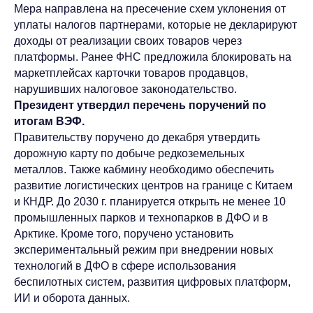
Мера направлена на пресечение схем уклонения от
уплаты налогов партнерами, которые не декларируют
доходы от реализации своих товаров через
платформы. Ранее ФНС предложила блокировать на
маркетплейсах карточки товаров продавцов,
нарушивших налоговое законодательство.
Президент утвердил перечень поручений по
итогам ВЭФ.
Связаться с Baikal
Правительству поручено до декабря утвердить
Lobridge®
дорожную карту по добыче редкоземельных
металлов. Также кабмину необходимо обеспечить
Оставьте заявку, и наши специалисты свяжутся с
развитие логистических центров на границе с Китаем
вами для уточнения деталей запроса.
и КНДР. До 2030 г. планируется открыть не менее 10
промышленных парков и технопарков в ДФО и в
ИМЯ*
Арктике. Кроме того, поручено установить
экспериментальный режим при внедрении новых
технологий в ДФО в сфере использования
ФАМИЛИЯ*
беспилотных систем, развития цифровых платформ,
ИИ и оборота данных.