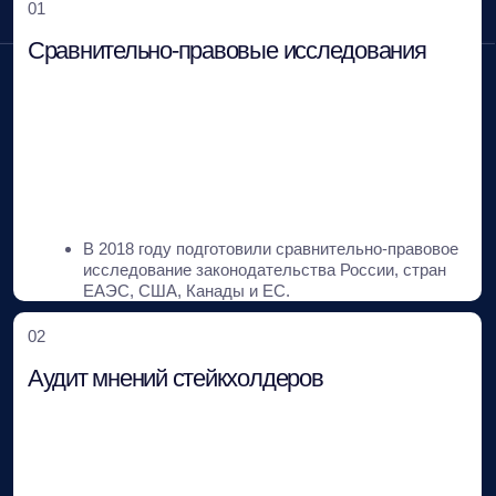
2020–2025 гг.
03
Аналитическое и GR-сопровождение
В 2020 году обеспечили аналитическое и GR-
сопровождение компании по рискам, связанным с
изменением государственной политики в
лекарственном обеспечении и подходах к
терапии социально-значимого заболевания.
Результаты:
01
Своевременная адаптация стратегии клиента.
02