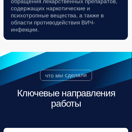
01
Сравнительно-правовые исследования
В 2018 году подготовили сравнительно-правовое
исследование законодательства России, стран
ЕАЭС, США, Канады и ЕС.
02
Аудит мнений стейкхолдеров
В 2019 году провели аудит мнений ключевых
стейкхолдеров для прогнозирования реализации
госполитики по борьбе с ВИЧ в России на период