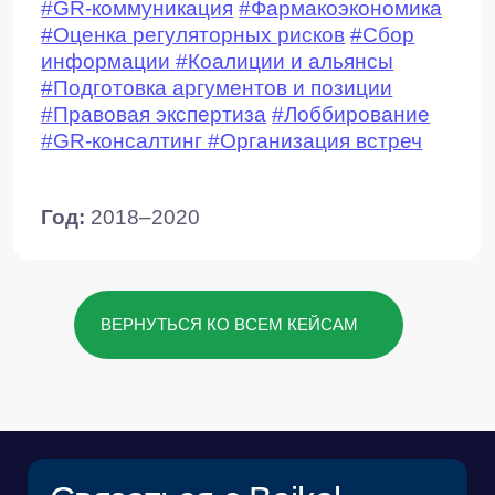
Я ознакомился с
Пользовательским
соглашением
и согласен с его условиями*
Я ознакомился с
Политикой в отношении
обработки персональных данных
и даю
согласие на обработку своих персональных
данных*
ОТПРАВИТЬ ЗАЯВКУ
© 2015 — 2026 Baikal Lobridge.
Все права защищены.
+7 965 154 34 80
msk@baikal-lobridge.ru