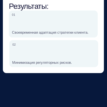
теги
Отрасли:
#Фармацевтика и медизделия
#Здравоохранение
Стейкхолдеры:
#Минздрав России
#Правительство РФ
#Росздравнадзор
#ФМБА России
#Научные и экспертные
организации
#Региональные власти