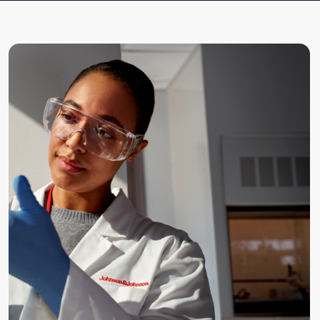
Инструменты:
#Карта стейкхолдеров
#GR-коммуникация
#Фармакоэкономика
#Оценка регуляторных рисков
#Сбор
информации
#Коалиции и альянсы
#Подготовка аргументов и позиции
#Правовая экспертиза
#Лоббирование
#GR-консалтинг
#Организация встреч
Год:
2018–2020
ВЕРНУТЬСЯ КО ВСЕМ КЕЙСАМ
Связаться с Baikal
Lobridge®
Оставьте заявку, и наши специалисты свяжутся с