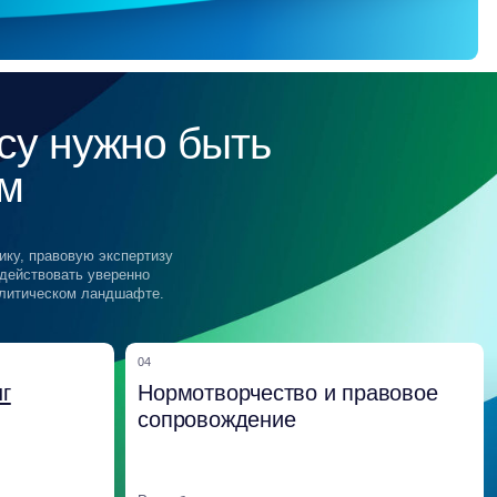
04
Нормотворчество и правовое
сопровождение
Разработка и продвижение нормативных
инициатив, правовая экспертиза
и сопровождение клиентских проектов.
08
Аналитический центр
Экспертное ядро, объединяющее
исследования и прогнозы: анализ
политических, регуляторных
и климатических рисков, сценарное
моделирование, SOCMINT и оценка
институциональной устойчивости.
иную аналитическую базу
ы клиента, что позволяет