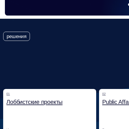
01
02
Лоббистские проекты
Public Affairs и 
Институциональное продвижение
Выстраивание публично
интересов бизнеса, формирование
позиционирования клиен
стратегических альянсов
партнёрств и коммуник
и законодательных инициатив.
стейкхолдерами.
05
06
Поддержка выхода на новые
Digital и антикр
рынки и бизнес-дипломатия
коммуникации
Помощь компаниям при международной
экспансии и возвращении на российский
Антикризисные коммуника
рынок: анализ рисков, институциональное
кампании, работа с нег
закрепление, выстраивание доверия.
и формирование наррат