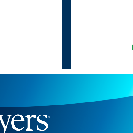
Когда бизнесу ну
услышанным
Baikal Lobridge объединяет аналитику, правовую эк
и коммуникации, помогая бизнесу действовать уве
в меняющемся регуляторном и политическом ланд