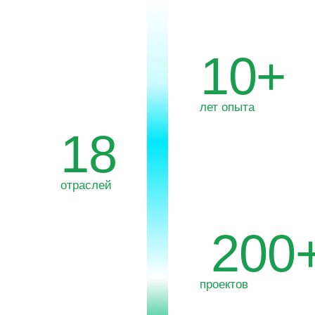
18
отраслей
200+
проектов
30+
тов в команде
10%
прибыли направляем