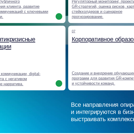
выстраивать комплексные и усто
Мы создаём реше
влияют на регуля
укрепляют довери
долгосрочное пр
бизнеса
Наши кейсы показывают, как экспертность и систем
данные и стратегические идеи в конкретные резуль
сохранение бизнесов, принятые законы и надёжные