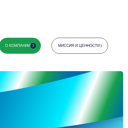
жно быть
спертизу
ренно
шафте.