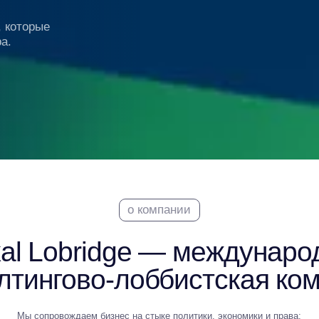
о компании
 Lobridge — международная
нгово-лоббистская компания
опровождаем бизнес на стыке политики, экономики и права:
ики рисков и разработки GR-стратегий до выхода на новые рынки
и снятия регуляторных барьеров.