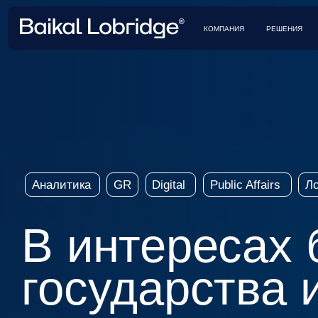
КЕЙСЫ 
КОМПАНИЯ
РЕШЕНИЯ
Аналитика
GR
Digital
Public Affairs
Лоббиро
В интересах би
государства и
Создаем стратегии влияния и формируем решения, котор