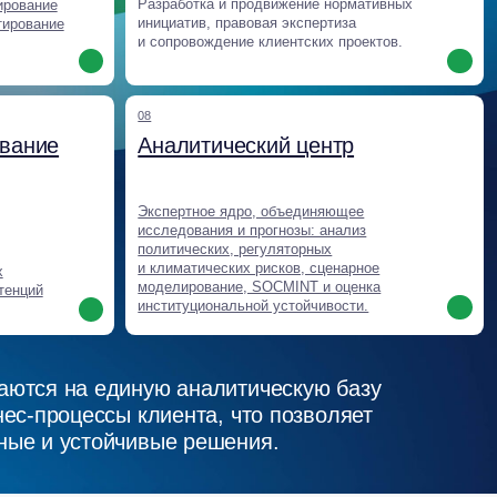
йчивые решения.
ния, которые
торную среду,
е и обеспечивают
еимущество для
ность Baikal Lobridge превращают
таты: новые рынки, снятие барьеров,
 партнерства.