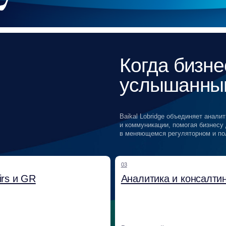
03
GR
Аналитика и консалтинг
го
Регуляторный мониторинг, проектирование
та, развитие
GR-стратегий, оценка рисков, картирование
аций с ключевыми
стейкхолдеров и сценарное
прогнозирование.
07
изисные
Корпоративное образование
Создание и внедрение обучающих
ции, digital-
программ для развития GR-компетенций
ативом
и устойчивости команд.
ива.
Все направления опираются на ед
и интегрируются в бизнес-процесс