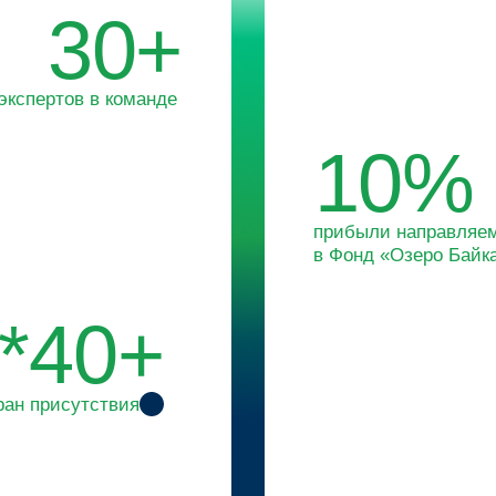
в Фонд «Озеро Байкал»
40+
исутствия
О КОМПАНИИ