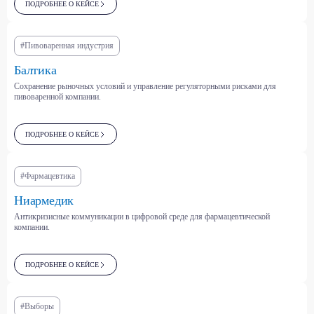
ПОДРОБНЕЕ О КЕЙСЕ
Металлургия и
Пищевая и
горнодобывающая
сельскохозяйственная
промышленность
отрасли
#Пивоваренная индустрия
Балтика
Сохранение рыночных условий и управление регуляторными рисками для
Международные отношения
пивоваренной компании.
Климат и устойчивое
и безопасность
развитие
ПОДРОБНЕЕ О КЕЙСЕ
Строительство и
Финтех и банковский сектор
#Фармацевтика
девелопмент
Ниармедик
Антикризисные коммуникации в цифровой среде для фармацевтической
компании.
Машиностроение и
автопром
Государственный сектор
ПОДРОБНЕЕ О КЕЙСЕ
#Выборы