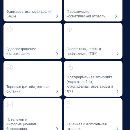
Образовательные программы, исследования,
благотворительная деятельность,
профессиональная литература
и мероприятия Baikal Lobridge формируют
пространство, где бизнес и государство
взаимодействуют на основе доверия
и компетенций.
Образование
и профессиональное
развитие
Мы способствуем формированию лучших практик
и развитию компетенций специалистов
в области GR и Public Affairs — через
образовательные программы и фасилитацию
диалога между лидерами отрасли.
01
GR-школа