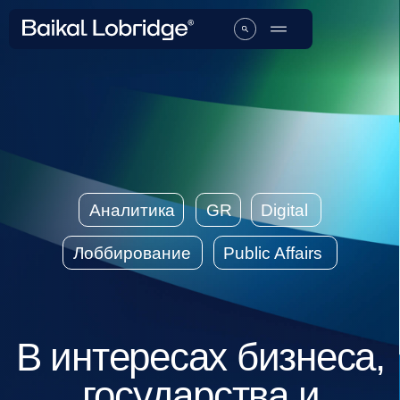
Аналитика
GR
Digital
Лоббирование
Public Affairs
В интересах бизнеса,
государства и
общества
Создаем стратегии влияния