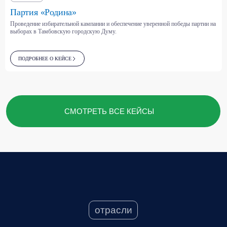
Беспилотные системы
Беспилотные системы
Креативная экономика
Партия «Родина»
Проведение избирательной кампании и обеспечение уверенной победы партии на
выборах в Тамбовскую городскую Думу.
ПОДРОБНЕЕ О КЕЙСЕ
наши клиенты
Мы сопровождаем компании,
которые определяют
развитие своих отраслей
и выстраивают долгосрочные
отношения
с государством