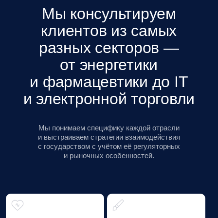
экосистема
Baikal Lobridge —
экосистема знаний,
практик и инициатив