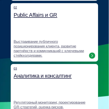
Помощь компаниям при международной
экспансии и возвращении на российский
рынок: анализ рисков, институциональное
закрепление, выстраивание доверия.
06
Digital и антикризисные
коммуникации
Антикризисные коммуникации, digital-
кампании, работа с негативом
и формирование нарратива.
07
Корпоративное образование