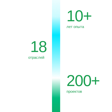
проектов
30+
экспертов в команде
10%
прибыли направляем
в Фонд «Oзеро Байкал»
*40+
стран
присутствия