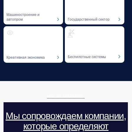
02
Профессиональная литература
Профессиональная литература на тему GR
и лоббизма от экспертов Baikal Lobridge.
Благотворительность
Мы придерживаемся системного
подхода к благотворительности —
в 2016 году был учрежден Фонд «Озеро
Байкал».
01
Фонд «Озеро Байкал»
Поддержка инициатив в области сохранения
уникальных экологических систем.
СКОРО