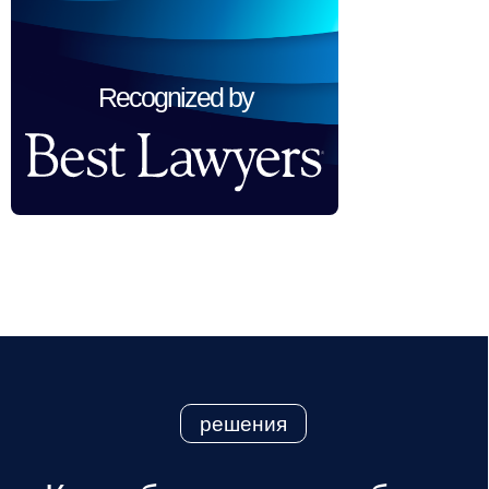
01
Лоббистские проекты
Recognized by
Институциональное продвижение
интересов бизнеса, формирование
стратегических альянсов
и законодательных инициатив.
02
Public Affairs и GR
Выстраивание публичного
позиционирования клиента, развитие
партнёрств и коммуникаций с ключевыми
стейкхолдерами.
03
Аналитика и консалтинг