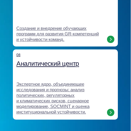
Мы создаём решения,
которые влияют
на регуляторную среду,
укрепляют доверие
и обеспечивают
долгосрочное
преимущество для бизнеса
Наши кейсы показывают, как экспертность и системность
Baikal Lobridge превращают данные и стратегические идеи
в конкретные результаты: новые рынки, снятие барьеров,
сохранение бизнесов, принятые законы и надёжные
партнерства.