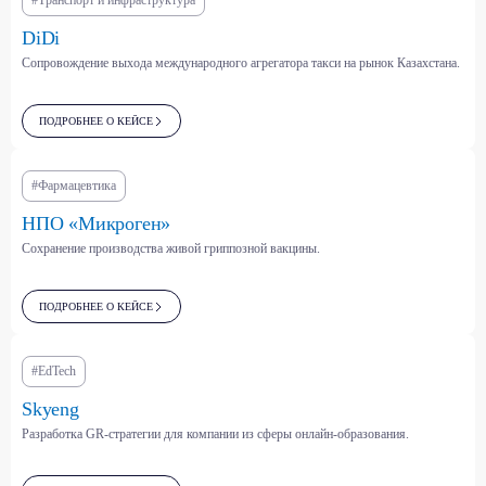
#Транспорт и инфраструктура
DiDi
Сопровождение выхода международного агрегатора такси на рынок Казахстана.
Фармацевтика, медизделия,
Парфюмерно-
БАДы
косметическая отрасль
ПОДРОБНЕЕ О КЕЙСЕ
#Фармацевтика
Здравоохранение
Энергетика, нефть и
и страхование
нефтехимия (ТЭК)
НПО «Микроген»
Сохранение производства живой гриппозной вакцины.
Платформенная экономика
(маркетплейсы,
классифайды, агрегаторы и
Торговля (ритейл, оптовая,
ПОДРОБНЕЕ О КЕЙСЕ
др.)
онлайн)
#EdTech
IT, телеком и
Skyeng
информационная
Табачная и алкогольная
безопасность
отрасли
Разработка GR-стратегии для компании из сферы онлайн-образования.