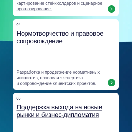
Создание и внедрение обучающих
программ для развития GR-компетенций
и устойчивости команд.
08
Аналитический центр
Экспертное ядро, объединяющее
исследования и прогнозы: анализ
политических, регуляторных
и климатических рисков, сценарное
моделирование, SOCMINT и оценка
институциональной устойчивости.
Все направления опираются на единую
аналитическую базу и интегрируются
в бизнес-процессы клиента, что
позволяет выстраивать комплексные
и устойчивые решения.