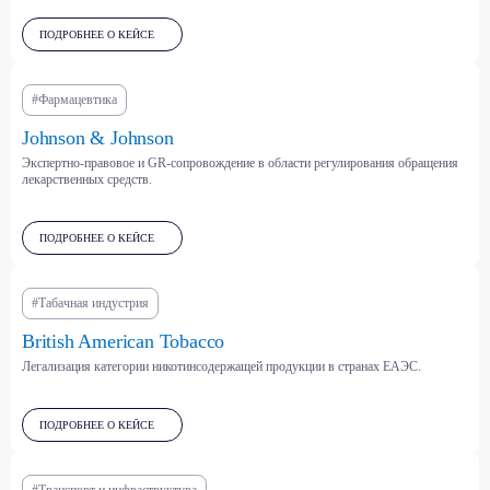
ПОДРОБНЕЕ О КЕЙСЕ
#Фармацевтика
отрасли
Johnson & Johnson
Мы консультируем
Экспертно-правовое и GR-сопровождение в области регулирования обращения
лекарственных средств.
клиентов из самых
разных секторов —
ПОДРОБНЕЕ О КЕЙСЕ
от энергетики
и фармацевтики до IT
#Табачная индустрия
и электронной торговли
British American Tobacco
Мы понимаем специфику каждой отрасли
Легализация категории никотинсодержащей продукции в странах ЕАЭС.
и выстраиваем стратегии взаимодействия
с государством с учётом её регуляторных
и рыночных особенностей.
ПОДРОБНЕЕ О КЕЙСЕ