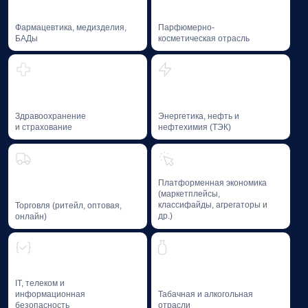
Образовательные программы, исследования,
благотворительная деятельность,
профессиональная литература
и мероприятия Baikal Lobridge формируют
пространство, где бизнес и государство
взаимодействуют на основе доверия
и компетенций.
Образование
и профессиональное
развитие
Мы способствуем формированию лучших практик
и развитию компетенций специалистов
в области GR и Public Affairs — через
образовательные программы и фасилитацию
диалога между лидерами отрасли.
01
GR-школа