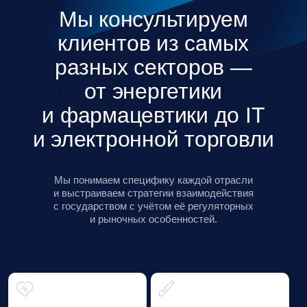
экосистема
Baikal Lobridge —
экосистема знаний,
практик и инициатив