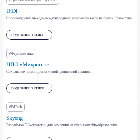
#Транспорт и инфраструктура
DiDi
Сопровождение выхода международного агрегатора такси на рынок Казахстана.
Фармацевтика, медизделия,
Парфюмерно-
БАДы
косметическая отрасль
ПОДРОБНЕЕ О КЕЙСЕ
#Фармацевтика
Здравоохранение
Энергетика, нефть и
и страхование
нефтехимия (ТЭК)
НПО «Микроген»
Сохранение производства живой гриппозной вакцины.
Платформенная экономика
(маркетплейсы,
классифайды, агрегаторы и
Торговля (ритейл, оптовая,
ПОДРОБНЕЕ О КЕЙСЕ
др.)
онлайн)
#EdTech
IT, телеком и
Skyeng
информационная
Табачная и алкогольная
безопасность
отрасли
Разработка GR-стратегии для компании из сферы онлайн-образования.