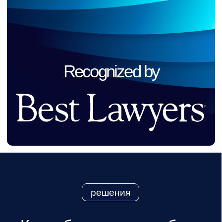
01
Лоббистские проекты
Институциональное продвижение
интересов бизнеса, формирование
стратегических альянсов
и законодательных инициатив.
02
Public Affairs и GR
Выстраивание публичного
позиционирования клиента, развитие
партнёрств и коммуникаций с ключевыми
стейкхолдерами.
03
Аналитика и консалтинг