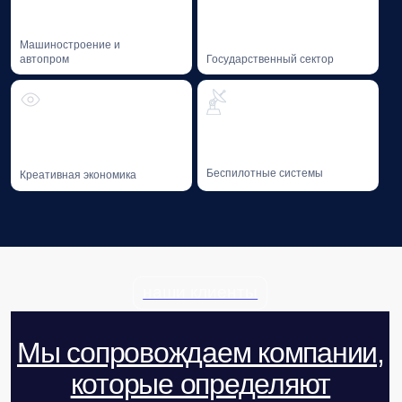
02
Профессиональная литература
Профессиональная литература на тему GR
и лоббизма от экспертов Baikal Lobridge.
Благотворительность
Мы придерживаемся системного
подхода к благотворительности —
в 2016 году был учрежден Фонд «Озеро
Байкал».
01
Фонд «Озеро Байкал»
Поддержка инициатив в области сохранения
уникальных экологических систем.
СКОРО