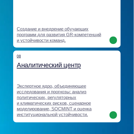
Мы создаём решения,
которые влияют
на регуляторную среду,
укрепляют доверие
и обеспечивают
долгосрочное
преимущество для бизнеса
Наши кейсы показывают, как экспертность и системность
Baikal Lobridge превращают данные и стратегические идеи
в конкретные результаты: новые рынки, снятие барьеров,
сохранение бизнесов, принятые законы и надёжные
партнерства.