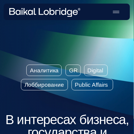
Аналитика
GR
Digital
Лоббирование
Public Affairs
В интересах бизнеса,
государства и
общества
Создаем стратегии влияния