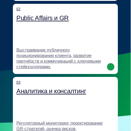
Помощь компаниям при международной
экспансии и возвращении на российский
рынок: анализ рисков, институциональное
закрепление, выстраивание доверия.
06
Digital и антикризисные
коммуникации
Антикризисные коммуникации, digital-
кампании, работа с негативом
и формирование нарратива.
07
Корпоративное образование