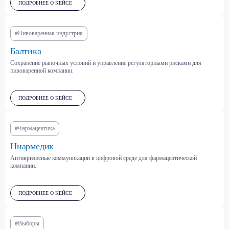
ПОДРОБНЕЕ О КЕЙСЕ
Металлургия и
Пищевая и
горнодобывающая
сельскохозяйственная
промышленность
отрасли
#Пивоваренная индустрия
Балтика
Сохранение рыночных условий и управление регуляторными рисками для
Международные отношения
пивоваренной компании.
Климат и устойчивое
и безопасность
развитие
ПОДРОБНЕЕ О КЕЙСЕ
Строительство и
Финтех и банковский сектор
#Фармацевтика
девелопмент
Ниармедик
Антикризисные коммуникации в цифровой среде для фармацевтической
компании.
Машиностроение и
автопром
Государственный сектор
ПОДРОБНЕЕ О КЕЙСЕ
#Выборы