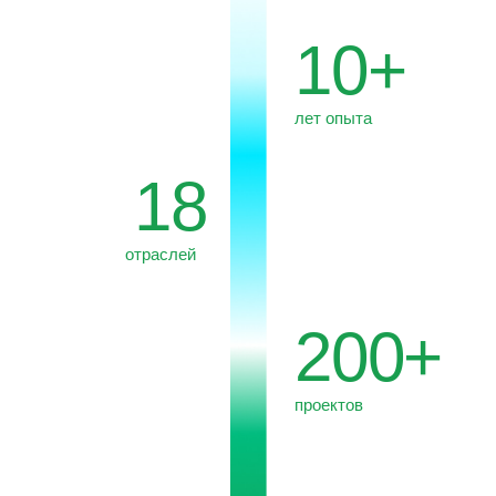
проектов
30+
экспертов в команде
10%
прибыли направляем
в Фонд «Oзеро Байкал»
*40+
стран
присутствия