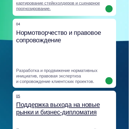
Создание и внедрение обучающих
программ для развития GR-компетенций
и устойчивости команд.
08
Аналитический центр
Экспертное ядро, объединяющее
исследования и прогнозы: анализ
политических, регуляторных
и климатических рисков, сценарное
моделирование, SOCMINT и оценка
институциональной устойчивости.
Все направления опираются на единую
аналитическую базу и интегрируются
в бизнес-процессы клиента, что
позволяет выстраивать комплексные
и устойчивые решения.