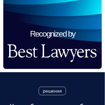
01
Лоббистские проекты
Институциональное продвижение
интересов бизнеса, формирование
стратегических альянсов
и законодательных инициатив.
02
Public Affairs и GR
Выстраивание публичного
позиционирования клиента, развитие
партнёрств и коммуникаций с ключевыми
стейкхолдерами.
03
Аналитика и консалтинг