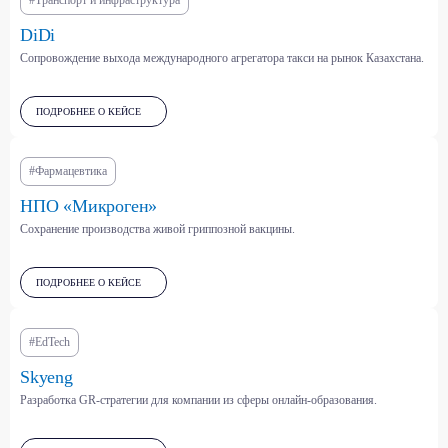
#Транспорт и инфраструктура
DiDi
Сопровождение выхода международного агрегатора такси на рынок Казахстана.
Фармацевтика, медизделия,
Парфюмерно-
БАДы
косметическая отрасль
ПОДРОБНЕЕ О КЕЙСЕ
#Фармацевтика
Здравоохранение
Энергетика, нефть и
и страхование
нефтехимия (ТЭК)
НПО «Микроген»
Сохранение производства живой гриппозной вакцины.
Платформенная экономика
(маркетплейсы,
классифайды, агрегаторы и
Торговля (ритейл, оптовая,
ПОДРОБНЕЕ О КЕЙСЕ
др.)
онлайн)
#EdTech
IT, телеком и
Skyeng
информационная
Табачная и алкогольная
безопасность
отрасли
Разработка GR-стратегии для компании из сферы онлайн-образования.