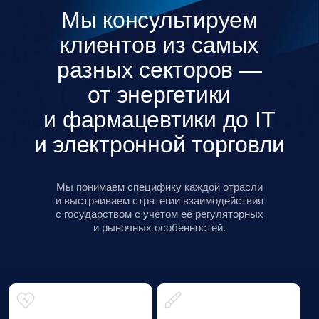
экосистема
Baikal Lobridge —
экосистема знаний,
практик и инициатив