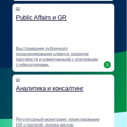
Помощь компаниям при международной
экспансии и возвращении на российский
рынок: анализ рисков, институциональное
закрепление, выстраивание доверия.
06
Digital и антикризисные
коммуникации
Антикризисные коммуникации, digital-
кампании, работа с негативом
и формирование нарратива.
07
Корпоративное образование