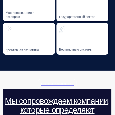
02
Профессиональная литература
Профессиональная литература на тему GR
и лоббизма от экспертов Baikal Lobridge.
Благотворительность
Мы придерживаемся системного
подхода к благотворительности —
в 2016 году был учрежден Фонд «Озеро
Байкал».
01
Фонд «Озеро Байкал»
Поддержка инициатив в области сохранения
уникальных экологических систем.
СКОРО