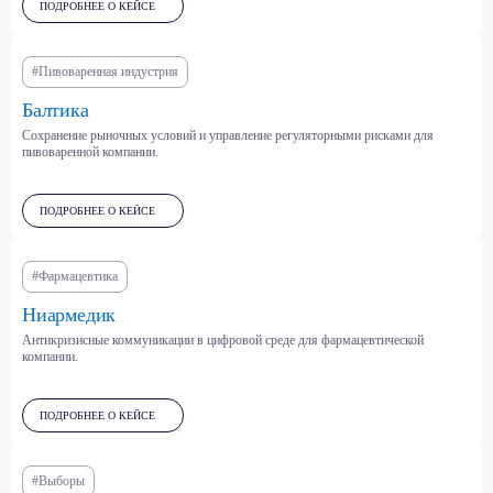
ПОДРОБНЕЕ О КЕЙСЕ
Металлургия и
Пищевая и
горнодобывающая
сельскохозяйственная
промышленность
отрасли
#Пивоваренная индустрия
Балтика
Сохранение рыночных условий и управление регуляторными рисками для
Международные отношения
пивоваренной компании.
Климат и устойчивое
и безопасность
развитие
ПОДРОБНЕЕ О КЕЙСЕ
Строительство и
Финтех и банковский сектор
#Фармацевтика
девелопмент
Ниармедик
Антикризисные коммуникации в цифровой среде для фармацевтической
компании.
Машиностроение и
автопром
Государственный сектор
ПОДРОБНЕЕ О КЕЙСЕ
#Выборы