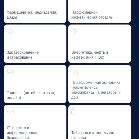
Образовательные программы, исследования,
благотворительная деятельность,
профессиональная литература
и мероприятия Baikal Lobridge формируют
пространство, где бизнес и государство
взаимодействуют на основе доверия
и компетенций.
Образование
и профессиональное
развитие
Мы способствуем формированию лучших практик
и развитию компетенций специалистов
в области GR и Public Affairs — через
образовательные программы и фасилитацию
диалога между лидерами отрасли.
01
GR-школа