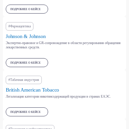
ПОДРОБНЕЕ О КЕЙСЕ
#Фармацевтика
отрасли
Johnson & Johnson
Мы консультируем
Экспертно-правовое и GR-сопровождение в области регулирования обращения
лекарственных средств.
клиентов из самых
разных секторов —
ПОДРОБНЕЕ О КЕЙСЕ
от энергетики
и фармацевтики до IT
#Табачная индустрия
и электронной торговли
British American Tobacco
Мы понимаем специфику каждой отрасли
Легализация категории никотинсодержащей продукции в странах ЕАЭС.
и выстраиваем стратегии взаимодействия
с государством с учётом её регуляторных
и рыночных особенностей.
ПОДРОБНЕЕ О КЕЙСЕ