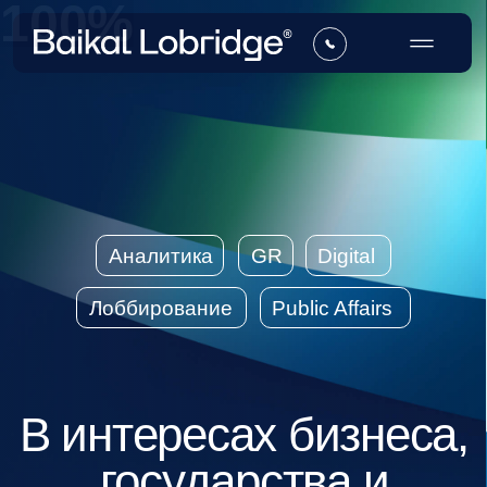
Аналитика
GR
Digital
Лоббирование
Public Affairs
В интересах бизнеса,
государства и
общества
Создаем стратегии влияния