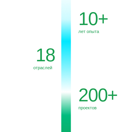
проектов
30+
экспертов в команде
10%
прибыли направляем
в Фонд «Oзеро Байкал»
*40+
стран
присутствия