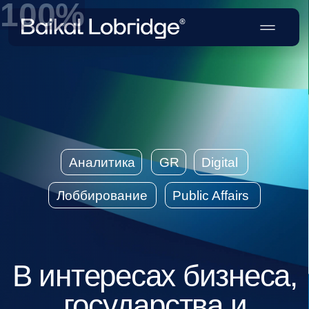
Аналитика
GR
Digital
Лоббирование
Public Affairs
В интересах бизнеса,
государства и
общества
Создаем стратегии влияния