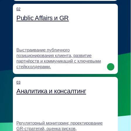
Помощь компаниям при международной
экспансии и возвращении на российский
рынок: анализ рисков, институциональное
закрепление, выстраивание доверия.
06
Digital и антикризисные
коммуникации
Антикризисные коммуникации, digital-
кампании, работа с негативом
и формирование нарратива.
07
Корпоративное образование