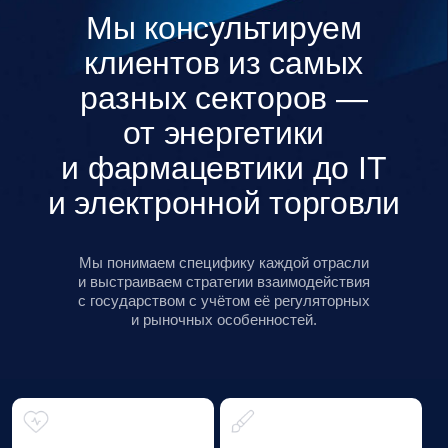
экосистема
Baikal Lobridge —
экосистема знаний,
практик и инициатив