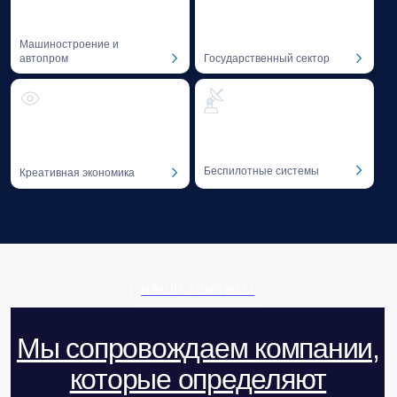
02
Профессиональная литература
Профессиональная литература на тему GR
и лоббизма от экспертов Baikal Lobridge.
Благотворительность
Мы придерживаемся системного
подхода к благотворительности —
в 2016 году был учрежден Фонд «Озеро
Байкал».
01
Фонд «Озеро Байкал»
Поддержка инициатив в области сохранения
уникальных экологических систем.
СКОРО