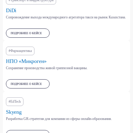
#Транспорт и инфраструктура
DiDi
Сопровождение выхода международного агрегатора такси на рынок Казахстана.
Фармацевтика, медизделия,
Парфюмерно-
БАДы
косметическая отрасль
ПОДРОБНЕЕ О КЕЙСЕ
#Фармацевтика
Здравоохранение
Энергетика, нефть и
и страхование
нефтехимия (ТЭК)
НПО «Микроген»
Сохранение производства живой гриппозной вакцины.
Платформенная экономика
(маркетплейсы,
классифайды, агрегаторы и
Торговля (ритейл, оптовая,
ПОДРОБНЕЕ О КЕЙСЕ
др.)
онлайн)
#EdTech
IT, телеком и
Skyeng
информационная
Табачная и алкогольная
безопасность
отрасли
Разработка GR-стратегии для компании из сферы онлайн-образования.