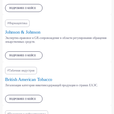
ПОДРОБНЕЕ О КЕЙСЕ
#Фармацевтика
отрасли
Johnson & Johnson
Мы консультируем
Экспертно-правовое и GR-сопровождение в области регулирования обращения
лекарственных средств.
клиентов из самых
разных секторов —
ПОДРОБНЕЕ О КЕЙСЕ
от энергетики
и фармацевтики до IT
#Табачная индустрия
и электронной торговли
British American Tobacco
Мы понимаем специфику каждой отрасли
Легализация категории никотинсодержащей продукции в странах ЕАЭС.
и выстраиваем стратегии взаимодействия
с государством с учётом её регуляторных
и рыночных особенностей.
ПОДРОБНЕЕ О КЕЙСЕ