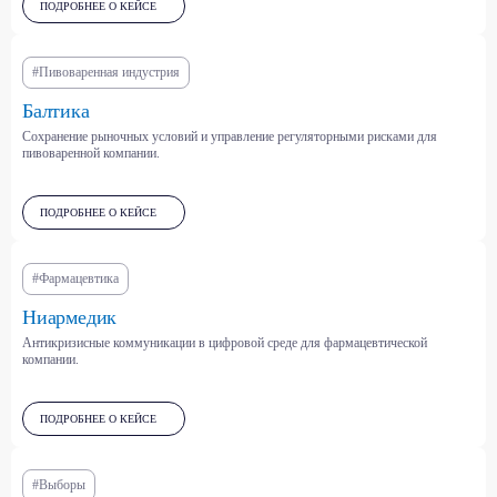
ПОДРОБНЕЕ О КЕЙСЕ
Металлургия и
Пищевая и
горнодобывающая
сельскохозяйственная
промышленность
отрасли
#Пивоваренная индустрия
Балтика
Сохранение рыночных условий и управление регуляторными рисками для
Международные отношения
пивоваренной компании.
Климат и устойчивое
и безопасность
развитие
ПОДРОБНЕЕ О КЕЙСЕ
Строительство и
Финтех и банковский сектор
#Фармацевтика
девелопмент
Ниармедик
Антикризисные коммуникации в цифровой среде для фармацевтической
компании.
Машиностроение и
автопром
Государственный сектор
ПОДРОБНЕЕ О КЕЙСЕ
#Выборы