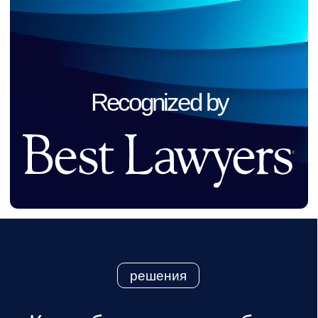
01
Лоббистские проекты
Институциональное продвижение
интересов бизнеса, формирование
стратегических альянсов
и законодательных инициатив.
02
Public Affairs и GR
Выстраивание публичного
позиционирования клиента, развитие
партнёрств и коммуникаций с ключевыми
стейкхолдерами.
03
Аналитика и консалтинг