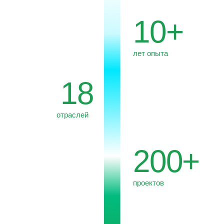
проектов
30+
экспертов в команде
10%
прибыли направляем
в Фонд «Oзеро Байкал»
*40+
стран
присутствия