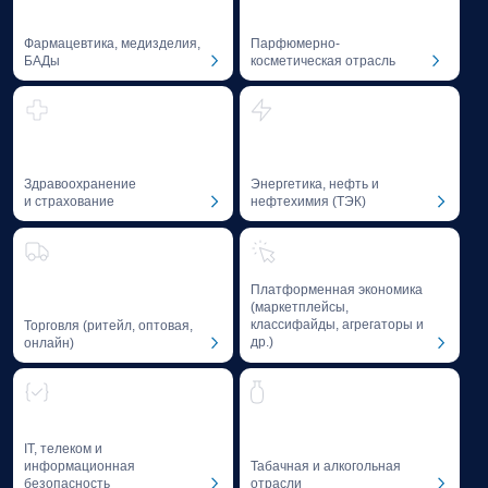
Образовательные программы, исследования,
благотворительная деятельность,
профессиональная литература
и мероприятия Baikal Lobridge формируют
пространство, где бизнес и государство
взаимодействуют на основе доверия
и компетенций.
Образование
и профессиональное
развитие
Мы способствуем формированию лучших практик
и развитию компетенций специалистов
в области GR и Public Affairs — через
образовательные программы и фасилитацию
диалога между лидерами отрасли.
01
GR-школа