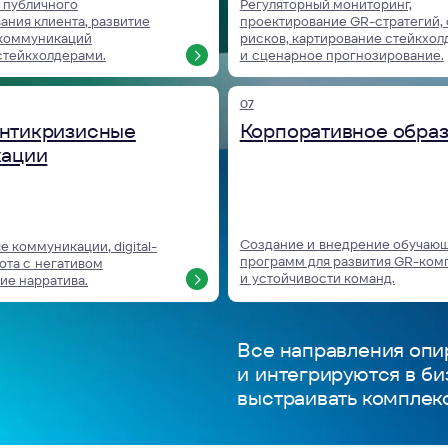
выстраивать комплексные и уст
Мы создаём реше
влияют на регуля
укрепляют довер
и обеспечивают 
преимущество дл
Наши кейсы показывают, как экспертность и сис
данные и стратегические идеи в конкретные рез
барьеров, сохранение бизнесов, принятые зако