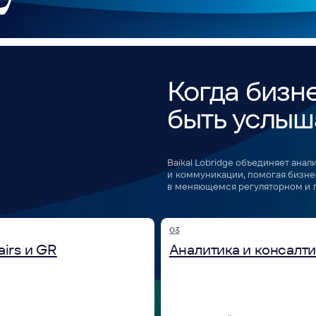
03
 GR
Аналитика и консалтинг
ного
Регуляторный мониторинг,
ента, развитие
проектирование GR-стратегий, оценка
икаций
рисков, картирование стейкхолдеров
лдерами.
и сценарное прогнозирование.
07
кризисные
Корпоративное образование
Создание и внедрение обучающих
кации, digital-
программ для развития GR-компетенций
егативом
и устойчивости команд.
тива.
Все направления опираются на 
и интегрируются в бизнес-проце