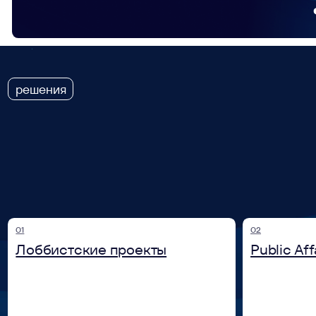
01
02
Лоббистские проекты
Public Affairs и
Институциональное продвижение
Выстраивание публич
интересов бизнеса, формирование
позиционирования кли
стратегических альянсов
партнёрств и коммун
и законодательных инициатив.
с ключевыми стейкхо
05
06
Поддержка выхода на новые
Digital и анти
рынки и бизнес-дипломатия
коммуникации
Помощь компаниям при международной
экспансии и возвращении
Антикризисные коммуни
на российский рынок: анализ рисков,
кампании, работа с н
институциональное закрепление,
и формирование нарра
выстраивание доверия.