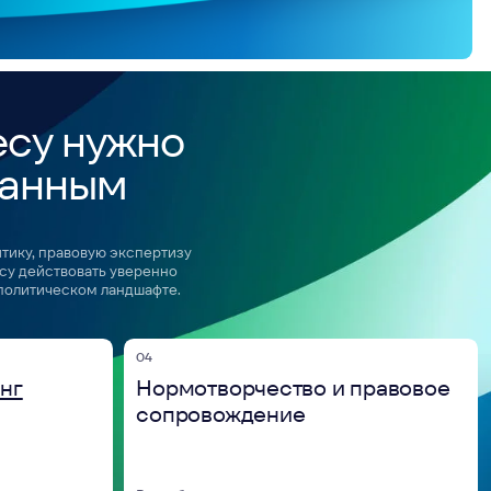
04
Нормотворчество и правовое
сопровождение
Разработка и продвижение нормативных
инициатив, правовая экспертиза
и сопровождение клиентских проектов.
08
Аналитический центр
Экспертное ядро, объединяющее
исследования и прогнозы: анализ
политических, регуляторных
и климатических рисков, сценарное
моделирование, SOCMINT и оценка
институциональной устойчивости.
единую аналитическую базу
ссы клиента, что позволяет