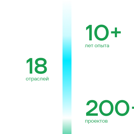
18
отраслей
200+
проектов
30+
спертов в
команде
10%
прибыли направляем