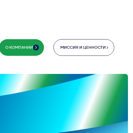
ужно
м
 экспертизу
уверенно
ндшафте.