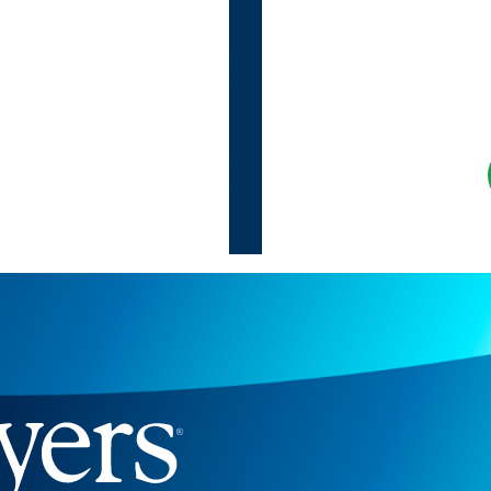
Когда бизнесу н
быть услышанны
Baikal Lobridge объединяет аналитику, правовую
и коммуникации, помогая бизнесу действовать 
в меняющемся регуляторном и политическом ла