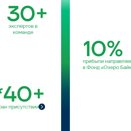
в Фонд «Озеро Байкал»
40+
исутствия
О КОМПАНИ