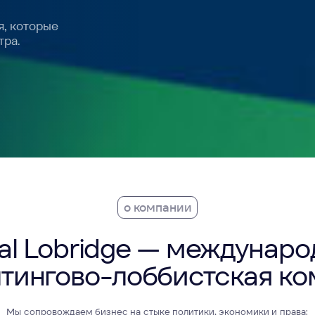
о компании
 Lobridge — международная
нгово-лоббистская компани
ровождаем бизнес на стыке политики, экономики и права:
итики рисков и разработки GR-стратегий до выхода на новые
рынки и снятия регуляторных барьеров.