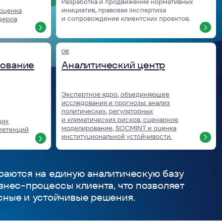
ойчивые решения.
ния, которые
торную среду,
ие
долгосрочное
я бизнеса
темность Baikal Lobridge превращают
ультаты: новые рынки, снятие
ны и надёжные партнерства.