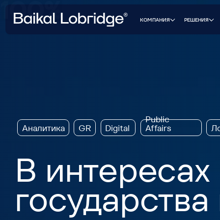
КЕЙСЫ 
КОМПАНИЯ
РЕШЕНИЯ
Public
Аналитика
GR
Digital
Лоббиро
Affairs
В интересах б
государства и
Создаем стратегии влияния и формируем решения, кот