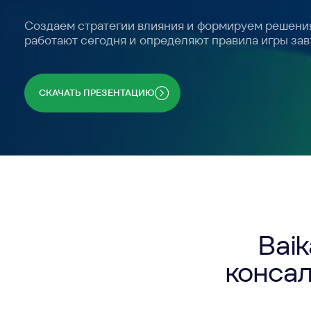
работают сегодня и определяют правила игры завтра.
СКАЧАТЬ ПРЕЗЕНТАЦИЮ
Baikal
консалти
Мы соп
от анал