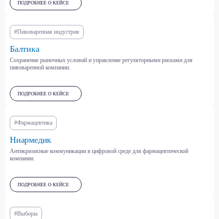
ПОДРОБНЕЕ О КЕЙСЕ
Металлургия и
Пищевая и
горнодобывающая
сельскохозяйственная
промышленность
отрасли
#Пивоваренная индустрия
Балтика
Сохранение рыночных условий и управление регуляторными рисками для
Международные отношения
пивоваренной компании.
Климат и устойчивое
и безопасность
развитие
ПОДРОБНЕЕ О КЕЙСЕ
Строительство и
Финтех и банковский сектор
#Фармацевтика
девелопмент
Ниармедик
Антикризисные коммуникации в цифровой среде для фармацевтической
компании.
Машиностроение и
автопром
Государственный сектор
ПОДРОБНЕЕ О КЕЙСЕ
#Выборы