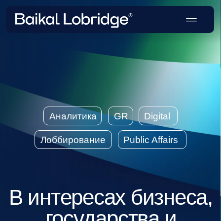
Аналитика
GR
Digital
Лоббирование
Public Affairs
В интересах бизнеса,
государства и
общества
Создаем стратегии влияния