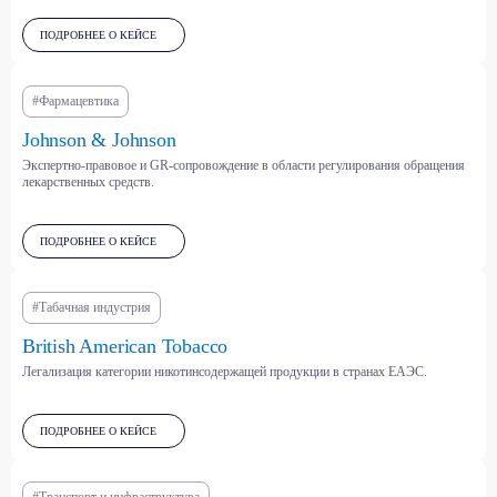
ПОДРОБНЕЕ О КЕЙСЕ
#Фармацевтика
отрасли
Johnson & Johnson
Мы консультируем
Экспертно-правовое и GR-сопровождение в области регулирования обращения
лекарственных средств.
клиентов из самых
разных секторов —
ПОДРОБНЕЕ О КЕЙСЕ
от энергетики
и фармацевтики до IT
#Табачная индустрия
и электронной торговли
British American Tobacco
Мы понимаем специфику каждой отрасли
Легализация категории никотинсодержащей продукции в странах ЕАЭС.
и выстраиваем стратегии взаимодействия
с государством с учётом её регуляторных
и рыночных особенностей.
ПОДРОБНЕЕ О КЕЙСЕ