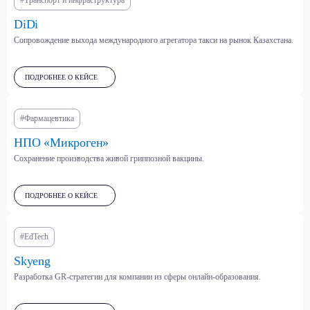
#Транспорт и инфраструктура
DiDi
Сопровождение выхода международного агрегатора такси на рынок Казахстана.
Фармацевтика, медизделия,
Парфюмерно-
БАДы
косметическая отрасль
ПОДРОБНЕЕ О КЕЙСЕ
#Фармацевтика
Здравоохранение
Энергетика, нефть и
и страхование
нефтехимия (ТЭК)
НПО «Микроген»
Сохранение производства живой гриппозной вакцины.
Платформенная экономика
(маркетплейсы,
классифайды, агрегаторы и
Торговля (ритейл, оптовая,
ПОДРОБНЕЕ О КЕЙСЕ
др.)
онлайн)
#EdTech
IT, телеком и
Skyeng
информационная
Табачная и алкогольная
безопасность
отрасли
Разработка GR-стратегии для компании из сферы онлайн-образования.