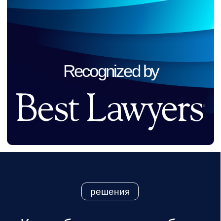
01
Лоббистские проекты
Институциональное продвижение
интересов бизнеса, формирование
стратегических альянсов
и законодательных инициатив.
02
Public Affairs и GR
Выстраивание публичного
позиционирования клиента, развитие
партнёрств и коммуникаций с ключевыми
стейкхолдерами.
03
Аналитика и консалтинг