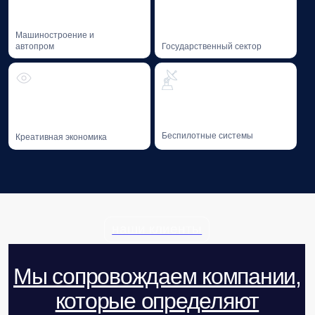
02
Профессиональная литература
Профессиональная литература на тему GR
и лоббизма от экспертов Baikal Lobridge.
Благотворительность
Мы придерживаемся системного
подхода к благотворительности —
в 2016 году был учрежден Фонд «Озеро
Байкал».
01
Фонд «Озеро Байкал»
Поддержка инициатив в области сохранения
уникальных экологических систем.
СКОРО