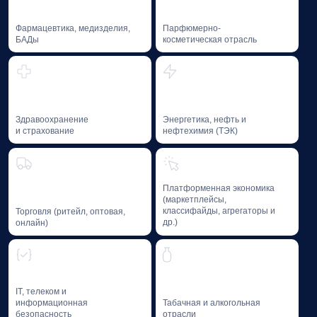
Образовательные программы, исследования,
благотворительная деятельность,
профессиональная литература
и мероприятия Baikal Lobridge формируют
пространство, где бизнес и государство
взаимодействуют на основе доверия
и компетенций.
Образование
и профессиональное
развитие
Мы способствуем формированию лучших практик
и развитию компетенций специалистов
в области GR и Public Affairs — через
образовательные программы и фасилитацию
диалога между лидерами отрасли.
01
GR-школа