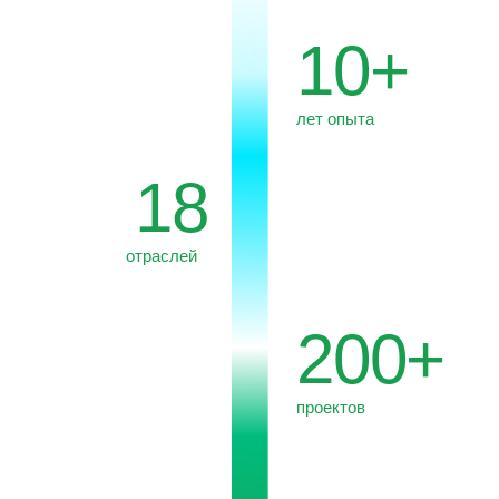
проектов
30+
экспертов в команде
10%
прибыли направляем
в Фонд «Oзеро Байкал»
*40+
стран
присутствия