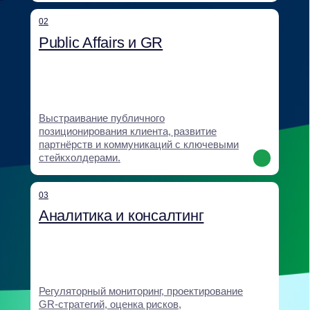
Помощь компаниям при международной
экспансии и возвращении на российский
рынок: анализ рисков, институциональное
закрепление, выстраивание доверия.
06
Digital и антикризисные
коммуникации
Антикризисные коммуникации, digital-
кампании, работа с негативом
и формирование нарратива.
07
Корпоративное образование