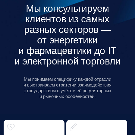
экосистема
Baikal Lobridge —
экосистема знаний,
практик и инициатив